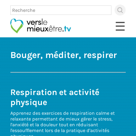
×
Use
up
☰
and
dow
arro
to
sele
Bouger, méditer, respirer
avai
resul
Pres
ente
to
go
to
Respiration et activité
sele
sear
physique
resul
Touc
Apprenez des exercices de respiration calme et
devi
relaxante permettant de mieux gérer le stress,
user
l'anxiété et la douleur tout en réduisant
can
l'essoufflement lors de la pratique d'activités
use