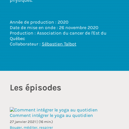
physiques.
touc
and
swip
gest
Année de production : 2020
Date de mise en onde : 26 novembre 2020
Production : Association du cancer de l'Est du
Québec
Collaborateur :
Sébastien Talbot
Les épisodes
Comment intégrer le yoga au quotidien
27 janvier 2021 | (16 min.)
Bouger, méditer, respirer