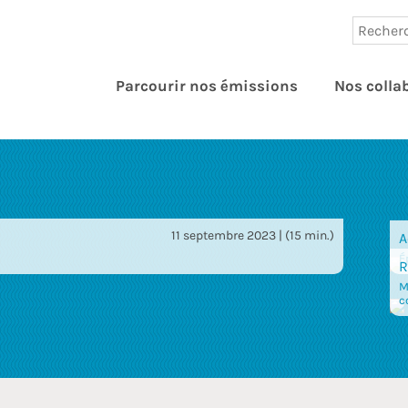
Parcourir nos émissions
Nos colla
11 septembre 2023 | (15 min.)
A
É
R
M
c