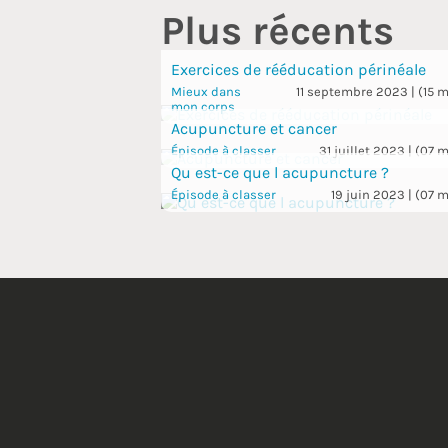
Plus récents
Exercices de rééducation périnéale
Mieux dans
11 septembre 2023 | (15 m
mon corps
Acupuncture et cancer
Épisode à classer
31 juillet 2023 | (07 m
Qu est-ce que l acupuncture ?
Épisode à classer
19 juin 2023 | (07 m