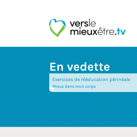
En vedette
Exercices de rééducation périnéale
Mieux dans mon corps