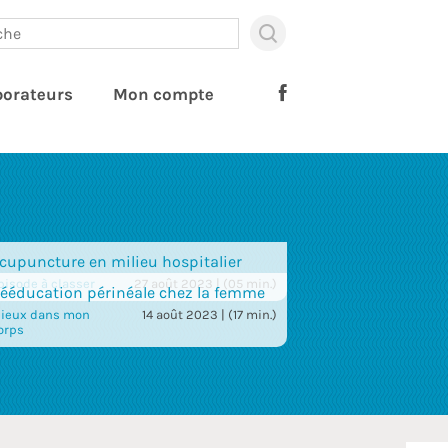
×
Use
up
and
borateurs
Mon compte
down
arrows
to
select
available
result.
Press
enter
to
cupuncture en milieu hospitalier
go
pisode à classer
27 août 2023 | (05 min.)
to
ééducation périnéale chez la femme
selected
ieux dans mon
14 août 2023 | (17 min.)
search
orps
result.
Touch
devices
users
can
use