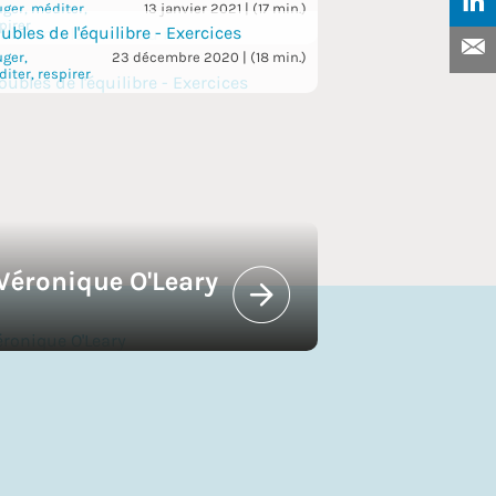
ger, méditer,
13 janvier 2021 | (17 min.)
pirer
oubles de l'équilibre - Exercices
ger,
23 décembre 2020 | (18 min.)
iter, respirer
Véronique O'Leary