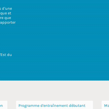
s d’une
ique et
tre que
 apporter
'Est du
en
Programme d'entraînement débutant
Ma