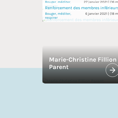
Bouger, méditer,
27 janvier 2021 | (16 m
respirer
Renforcement des membres inférieur
Bouger, méditer,
6 janvier 2021 | (18 m
respirer
Marie-Christine Fillion
Parent