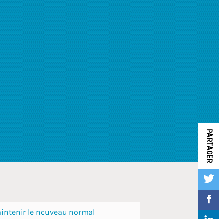
touch
and
swipe
gestures.
PARTAGER
intenir le nouveau normal