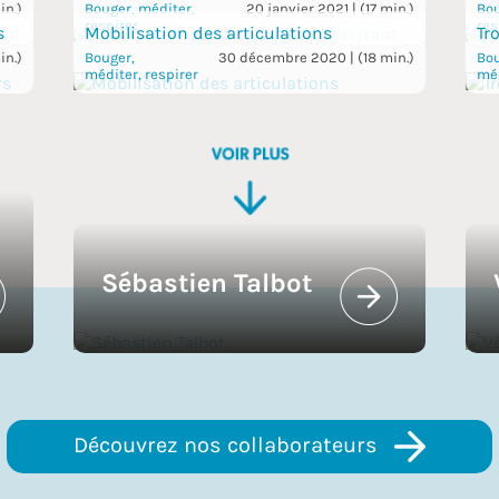
in.)
Bouger, méditer,
20 janvier 2021 | (17 min.)
Bou
respirer
res
s
Mobilisation des articulations
Tr
in.)
Bouger,
30 décembre 2020 | (18 min.)
Bou
méditer, respirer
méd
Sébastien Talbot
Découvrez nos collaborateurs 