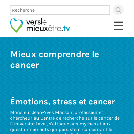
×
Use
up
☰
and
dow
arro
to
sele
Mieux comprendre le
avai
resul
cancer
Pres
ente
to
go
to
sele
sear
Émotions, stress et cancer
resul
Touc
Monsieur Jean-Yves Masson, professeur et
devi
chercheur au Centre de recherche sur le cancer de
user
l’Université Laval, s’attaque aux mythes et aux
can
questionnements qui persistent concernant le
use