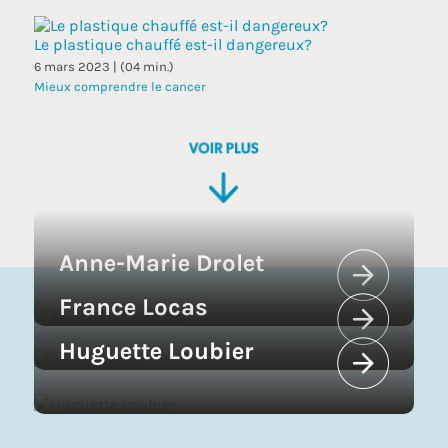
Le plastique chauffé est-il dangereux?
6 mars 2023 | (04 min.)
Mieux comprendre le cancer
Anne-Marie Drolet
France Locas
Huguette Loubier