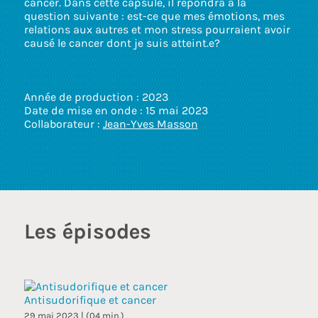
cancer. Dans cette capsule, il répondra à la
touc
question suivante : est-ce que mes émotions, mes
and
relations aux autres et mon stress pourraient avoir
swip
causé le cancer dont je suis atteint.e?
gest
Année de production : 2023
Date de mise en onde : 15 mai 2023
Collaborateur :
Jean-Yves Masson
Les épisodes
Antisudorifique et cancer
29 mai 2023 | (04 min.)