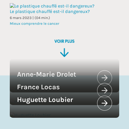
Le plastique chauffé est-il dangereux?
6 mars 2023 | (04 min.)
Mieux comprendre le cancer
Anne-Marie Drolet
France Locas
Huguette Loubier