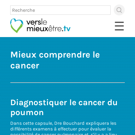
×
Use
up
☰
and
dow
arro
to
sele
Mieux comprendre le
avai
resul
cancer
Pres
ente
to
go
to
sele
sear
Diagnostiquer le cancer du
resul
Touc
poumon
devi
user
Dans cette capsule, Dre Bouchard expliquera les
can
différents examens à effectuer pour évaluer la
use
possibilité de cancer pulmonaire et, s'il y a a lieu,