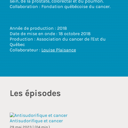
sein, de la prostate, colorectal et du poumon.
touc
Collaboration : Fondation québécoise du cancer.
and
swip
gest
Année de production : 2018
Date de mise en onde : 18 octobre 2018
Production : Association du cancer de l'Est du
Québec
Collaborateur :
Louise Plaisance
Les épisodes
Antisudorifique et cancer
29 mai 2023 | (04 min.)