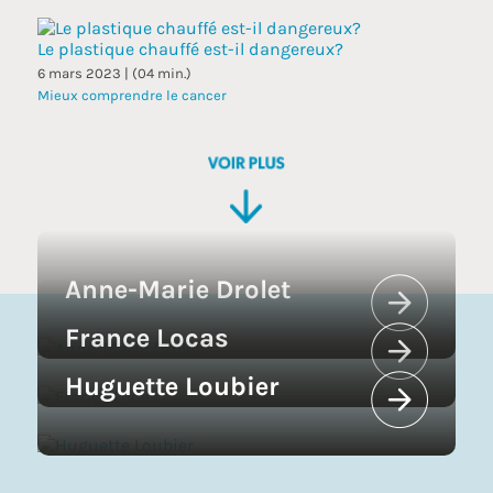
Le plastique chauffé est-il dangereux?
6 mars 2023 | (04 min.)
Mieux comprendre le cancer
Anne-Marie Drolet
France Locas
Huguette Loubier