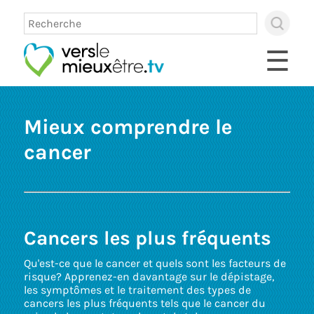
×
Use
up
☰
and
dow
arro
to
sele
Mieux comprendre le
avai
resul
cancer
Pres
ente
to
go
to
sele
sear
Cancers les plus fréquents
resul
Touc
Qu'est-ce que le cancer et quels sont les facteurs de
devi
risque? Apprenez-en davantage sur le dépistage,
user
les symptômes et le traitement des types de
can
cancers les plus fréquents tels que le cancer du
use