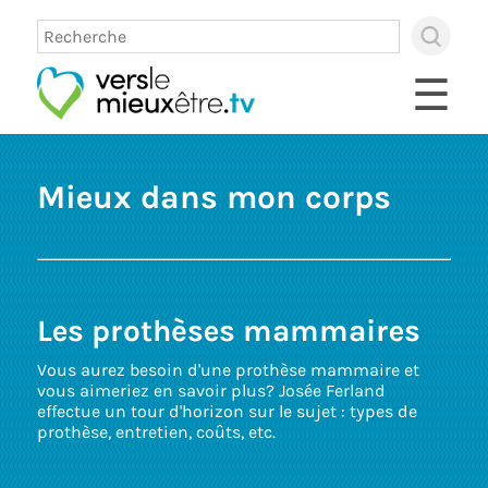
×
Use
up
☰
and
dow
arro
to
sele
Mieux dans mon corps
avai
resul
Pres
ente
to
go
to
Les prothèses mammaires
sele
sear
Vous aurez besoin d'une prothèse mammaire et
resul
vous aimeriez en savoir plus? Josée Ferland
Touc
effectue un tour d'horizon sur le sujet : types de
devi
prothèse, entretien, coûts, etc.
user
can
use