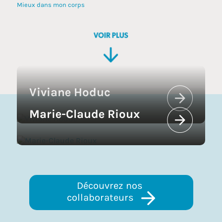
Mieux dans mon corps
Viviane Hoduc
Marie-Claude Rioux
Découvrez nos 
collaborateurs 